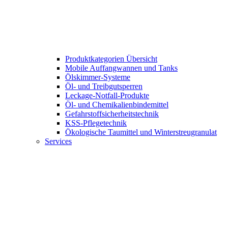
Produktkategorien Übersicht
Mobile Auffang­wannen und Tanks
Ölskimmer-Systeme
Öl- und Treibgut­sperren
Leckage-Notfall-Produkte
Öl- und Chemikalien­bindemittel
Gefahrstoffsicherheitstechnik
KSS-Pflegetechnik
Ökologische Taumittel und Winterstreu­granulat
Services